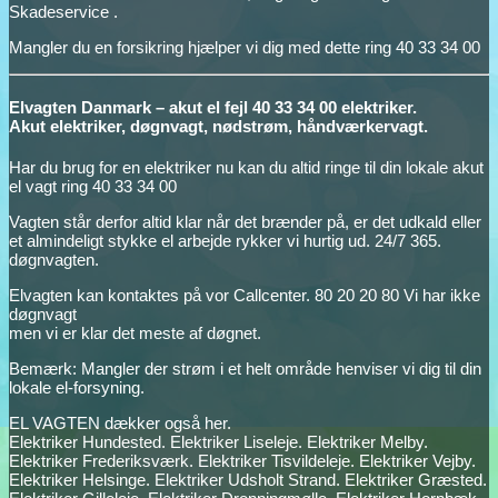
Skadeservice .
Mangler du en forsikring hjælper vi dig med dette ring 40 33 34 00
Elvagten Danmark – akut el fejl 40 33 34 00 elektriker.
Akut elektriker, døgnvagt, nødstrøm, håndværkervagt.
Har du brug for en elektriker nu kan du altid ringe til din lokale akut
el vagt ring 40 33 34 00
Vagten står derfor altid klar når det brænder på, er det udkald eller
et almindeligt stykke el arbejde rykker vi hurtig ud. 24/7 365.
døgnvagten.
Elvagten kan kontaktes på vor Callcenter. 80 20 20 80 Vi har ikke
døgnvagt
men vi er klar det meste af døgnet.
Bemærk: Mangler der strøm i et helt område henviser vi dig til din
lokale el-forsyning.
EL VAGTEN dækker også her.
Elektriker Hundested. Elektriker Liseleje. Elektriker Melby.
Elektriker Frederiksværk. Elektriker Tisvildeleje. Elektriker Vejby.
Elektriker Helsinge. Elektriker Udsholt Strand. Elektriker Græsted.