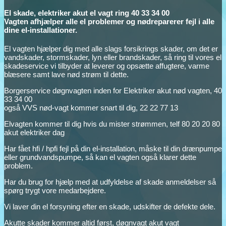
El skade, elektriker akut el vagt ring 40 33 34 00
Vagten afhjælper alle el problemer og nødreparerer fejl i alle
dine el-installationer.
El vagten hjælper dig med alle slags forsikrings skader, om det er
vandskader, stormskader, lyn eller brandskader, så ring til vores el
skadeservice vi tilbyder at leverer og opsætte affugtere, varme
blæsere samt lave nød strøm til dette.
Borgerservice døgnvagten inden for Elektriker akut nød vagten, 40
33 34 00
også VVS nød-vagt kommer snart til dig, 22 22 77 13
Elvagten kommer til dig hvis du mister strømmen, telf 80 20 20 80
akut elektriker dag
Har fået hfi / hpfi fejl på din el-installation, måske til din drænpumpe
eller grundvandspumpe, så kan el vagten også klarer dette
problem.
Har du brug for hjælp med at udfyldelse af skade anmeldelser så
spørg trygt vore medarbejdere.
Vi laver din el forsyning efter en skade, udskifter de defekte dele.
Akutte skader kommer altid først, døgnvagt akut vagt